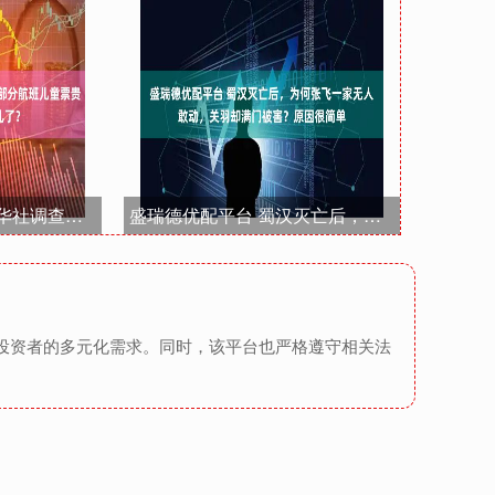
在线炒股配资平台 新华社调查：部分航班儿童票贵过成人票 优惠去哪儿了？
盛瑞德优配平台 蜀汉灭亡后，为何张飞一家无人敢动，关羽却满门被害？原因很简单
足投资者的多元化需求。同时，该平台也严格遵守相关法