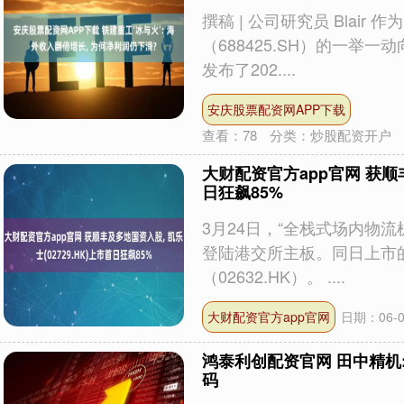
撰稿 | 公司研究员 Blai
（688425.SH）的一举一
发布了202....
安庆股票配资网APP下载
查看：
78
分类：
炒股配资开户
大财配资官方app官网 获顺丰
日狂飙85%
3月24日，“全栈式场内物流
登陆港交所主板。同日上市
（02632.HK）。 ....
大财配资官方app官网
日期：06-0
鸿泰利创配资官网 田中精机
码