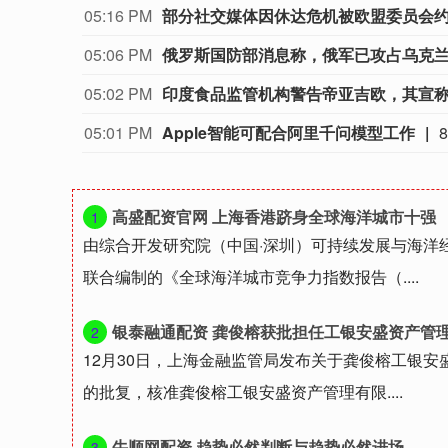
05:16 PM
部分社交媒体因休达危机被欧盟委员会
05:06 PM
俄罗斯国防部消息称，俄军已攻占乌克
05:02 PM
印度食品监管机构警告帝亚吉欧，其宣称
05:01 PM
Apple智能可配合阿里千问模型工作
高盛配资官网 上海香港跻身全球海洋城市十强
1
由综合开发研究院（中国·深圳）可持续发展与海洋
联合编制的《全球海洋城市竞争力指数报告（....
银泰融通配资 龚俊榕获批担任工银安盛资产管
2
12月30日，上海金融监管局发布关于龚俊榕工银
的批复，核准龚俊榕工银安盛资产管理有限....
牛顺网配资 趋势必然判断与趋势必然进场
3