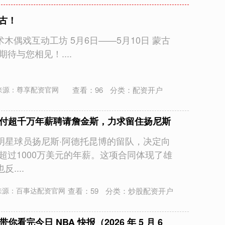
古！
术木偶戏互动工坊 5月6日——5月10日 蒙古
待与您相见！....
查看：
96
分类：
配资开户
来源：尊享配资官网
支付超千万年薪聘请詹金斯，力求留住扬尼斯
明星球员扬尼斯·阿德托昆博的留队，决定向
超过1000万美元的年薪。这项合同体现了雄
....
查看：
59
分类：
炒股配资开户
来源：百事达配资官网
看完今日 NBA 快报（2026 年 5 月 6