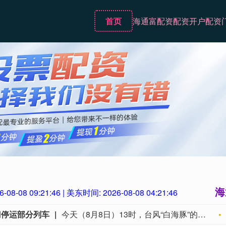
首页
海通富配资
配资开户
配资
海
6-08-08 09:21:48
| 美东时间:
2026-08-08 04:21:48
门停运部分列车
今天（8月8日）13时，台风“白海豚”的中心 位于距离浙江省温州市东偏南方向约465公里的海面上，中心附近最大风力有14级，为强台风级。国铁南昌局10时起，在管内衢宁铁路、杭深铁路，福鼎至福州南区段及相关支线、联络线启动防洪防台风四级应急响应，运用卫星云图、雷达图等技术手段，实时掌握降雨趋势和台风路径，及时对强降雨和可能发生灾害的区段进行预警。计划停运福州至松溪K8748次、洛阳至福州K32次等旅客列车。国铁上海局密切关注台风“白海豚”路径变化和后续影响，启动防台风防汛应急响应，调整长三角铁路部分线路列车开行方案，计划对8月9日至10日衢九铁路、沪昆铁路、萧甬铁路，8月9日至11日衢宁铁路、甬金铁路，8月9日至12日金千铁路，8月9日至13日皖赣铁路等部分区段部分时段途经列车，采取临停措施。