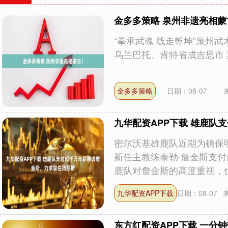
金多多策略 泉州非遗亮相蒙
“拳承武魂 线走乾坤”泉州武
乌兰巴托、肯特省成吉思市 期
金多多策略
日期：08-07
九华配资APP下载 雄鹿队
密尔沃基雄鹿队近期为确保
新任主教练泰勒·詹金斯支付
鹿队对詹金斯的高度重视，也反
九华配资APP下载
日期：08-07
东方红配资APP下载 一分钟带你