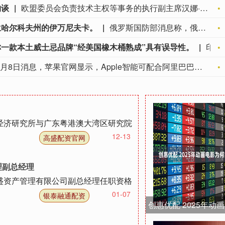
约谈
欧盟委员会负责技术主权等事务的执行副主席汉娜·维尔库宁7日在社交媒体上表示，欧盟委员会当天就西班牙飞地休达局势约谈短视频平台TikTok和美国元公司（Meta），要求平台在危机期间加强内容监测并采取果断措施。 维尔库宁在社交媒体平台X上说，在危机情况下，社交媒体平台必须果断采取行动，维护数字空间完整性。她表示，平台应加强对相关内容的监测，并强化与事实核查机构的合作。 休达位于非洲西北部、直布罗陀海峡附近的地中海沿岸，与摩洛哥接壤。日前，大批非法移民从摩洛哥方向进入休达，引发近年来西班牙最严重的边境移民危机。 据德新社等媒体报道，一些进入休达的非法移民表示，他们此前从社交媒体获悉所谓“边境开放”“休达将提供住宿”以及“进入休达后可继续前往西班牙本土”等信息。 休达危机也引发了欧盟内部围绕外部边境管控和移民政策的新一轮争议。维尔库宁表示，欧盟委员会将于10日继续跟进相关情况。(新华社)
兰哈尔科夫州的伊万尼夫卡。
俄罗斯国防部消息称，俄军已攻占乌克兰哈尔科夫州的伊万尼夫卡。
一款本土威士忌品牌“经美国橡木桶熟成”具有误导性。
印度食品监管机构警告帝亚吉欧，其宣称一款本土威士忌品牌“经美国橡木桶熟成”具有误导性。
8月8日消息，苹果官网显示，Apple智能可配合阿里巴巴千问模型工作。
经济研究所与广东粤港澳大湾区研究院
12-13
高盛配资官网
理副总经理
安盛资产管理有限公司副总经理任职资格
01-07
银泰融通配资