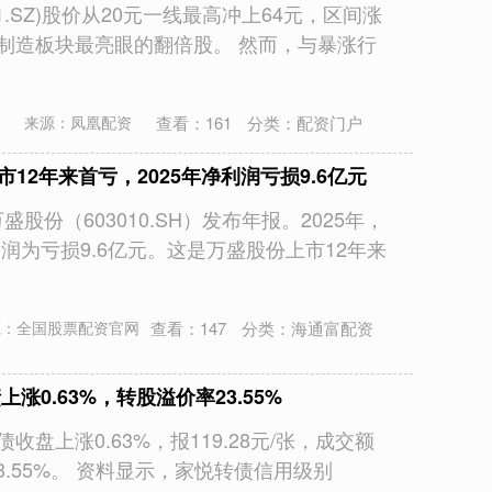
1.SZ)股价从20元一线最高冲上64元，区间涨
备制造板块最亮眼的翻倍股。 然而，与暴涨行
查看：
161
分类：
配资门户
来源：凤凰配资
12年来首亏，2025年净利润亏损9.6亿元
股份（603010.SH）发布年报。2025年，
利润为亏损9.6亿元。这是万盛股份上市12年来
查看：
147
分类：
海通富配资
源：全国股票配资官网
上涨0.63%，转股溢价率23.55%
收盘上涨0.63%，报119.28元/张，成交额
23.55%。 资料显示，家悦转债信用级别