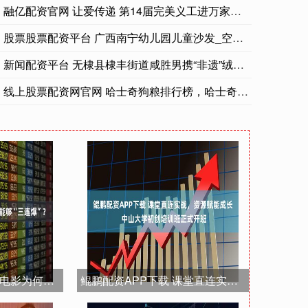
融亿配资官网 让爱传递 第14届完美义工进万家活动江西站_陈
股票股票配资平台 广西南宁幼儿园儿童沙发_空间_环境_设计
新闻配资平台 无棣县棣丰街道咸胜男携“非遗”绒绣赴京参展
线上股票配资网官网 哈士奇狗粮排行榜，哈士奇性价比狗粮品牌排
创惠优配 2025年动画电影为何能够“三连爆”？
鲲鹏配资APP下载 课堂直连实战，资源赋能成长 中山大学初创培训班正式开班