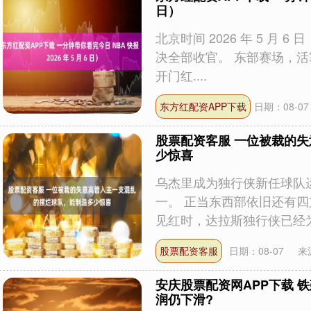
日）
北京时间 2026 年 5 月
决全部收官。 东部赛场，活塞
开门红....
东方红配资APP下载
日期：08-07
股票配资客服 一位被裁的
少惊喜
乌杰里成为独行侠新任球队
一。 正当东西部依旧还有四
见红时，达拉斯独行侠已经为下
股票配资客服
日期：08-07
来
安庆股票配资网APP下载 铁
润仍下滑?