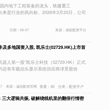
r 作为国内地下工程装备的龙头，铁建重工
动向来是行业的风向标。2026年3月20日，公司
日期：06-07
来源：鼎皓配资平台
及多地国资入股, 凯乐士(02729.HK)上市首
机器人第一股”凯乐士科技（02729.HK）正式
的还有车载抬头显示系统供应商泽景股份
查看：
82
分类：
配资开户
7
来源：诚信配资官网
: 三大逻辑共振, 破解绕线机里的翻倍行情密