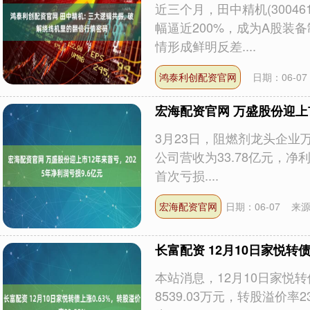
近三个月，田中精机(30046
幅逼近200%，成为A股装
情形成鲜明反差....
鸿泰利创配资官网
日期：06-07
宏海配资官网 万盛股份迎上市
3月23日，阻燃剂龙头企业万盛
公司营收为33.78亿元，净
首次亏损....
宏海配资官网
日期：06-07
来
长富配资 12月10日家悦转债
本站消息，12月10日家悦转债
8539.03万元，转股溢价率