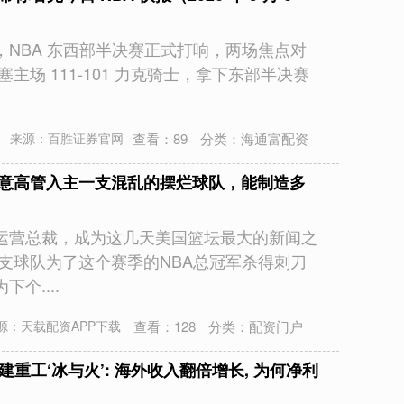
 6 日，NBA 东西部半决赛正式打响，两场焦点对
主场 111-101 力克骑士，拿下东部半决赛
查看：
89
分类：
海通富配资
来源：百胜证券官网
失意高管入主一支混乱的摆烂球队，能制造多
运营总裁，成为这几天美国篮坛最大的新闻之
支球队为了这个赛季的NBA总冠军杀得刺刀
个....
查看：
128
分类：
配资门户
源：天载配资APP下载
建重工‘冰与火’: 海外收入翻倍增长, 为何净利